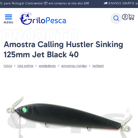
para Portugal Continental 📦 em compras acima dos 65€
🚛 ENVIOS GRÁTIS para
PRODUTO
Amostra Calling Hustler Sinking
125mm Jet Black 40
início
loja online
predadores
amostras rigidas
jerkbait