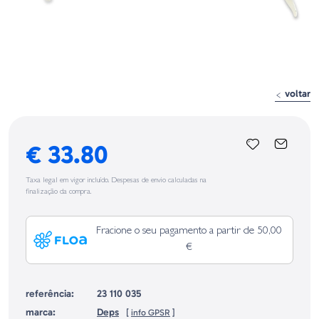
voltar
€ 33.80
Taxa legal em vigor incluído. Despesas de envio calculadas na
finalização da compra.
Fracione o seu pagamento a partir de 50,00
€
referência:
23 110 035
marca:
Deps
[
info GPSR
]