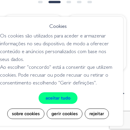
€ 16.95
€ 21.95
Cookies
LC3.5x18 Aurora
Evergreen Combat
Os cookies são utilizados para aceder e armazenar
Citrus
Crank 320 - 602 Big
informações no seu dispositivo, de modo a oferecer
Bite Chart
deep crankbait (2,75 -
conteúdo e anúncios personalizados com base nos
6m +)
deep crankbait (2,75 -
seus dados.
6m +)
Ao escolher "concordo" está a consentir que utilizem
cookies. Pode recusar ou pode recusar ou retirar o
consentimento escolhendo "Gerir definições".
condições de venda
livro de reclamações
aceitar tudo
privacidade
cookies
sobre cookies
gerir cookies
rejeitar
Grilo Pesca - Loja de Pesca e Competição © Todos os direitos reservados |
Desenvolvido por
Bomsite