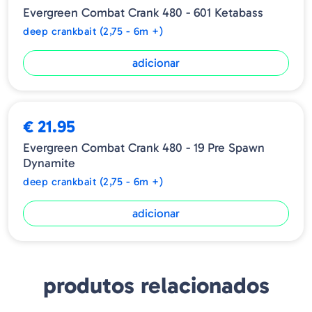
Profundidade - 4,2 - 4,8 m
Evergreen Combat Crank 480 - 601 Ketabass
Tipo Floating
deep crankbait (2,75 - 6m +)
adicionar
€ 21.95
Evergreen Combat Crank 480 - 19 Pre Spawn
Dynamite
deep crankbait (2,75 - 6m +)
adicionar
produtos relacionados