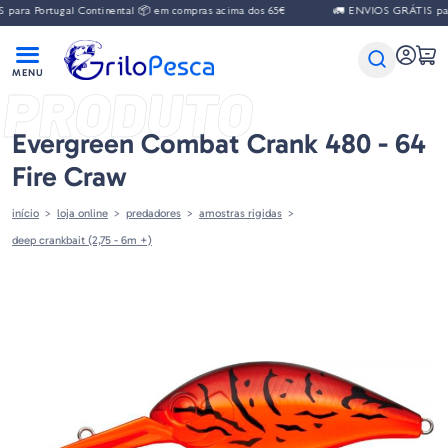
ara Portugal Continental 📦 em compras acima dos 65€
🚛 ENVIOS GRÁTIS para 
PRODUTO
Evergreen Combat Crank 480 - 64
Fire Craw
início
loja online
predadores
amostras rigidas
deep crankbait (2,75 - 6m +)