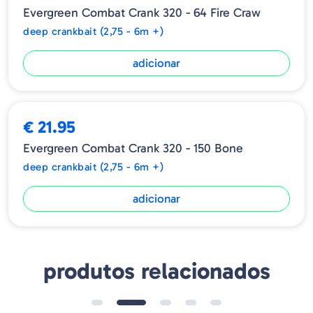
Evergreen Combat Crank 320 - 64 Fire Craw
Peso - 16,5 gr.
Profundidade - 2,4 - 3,2 m
deep crankbait (2,75 - 6m +)
Tipo - Floating
adicionar
€ 21.95
Evergreen Combat Crank 320 - 150 Bone
deep crankbait (2,75 - 6m +)
adicionar
produtos relacionados