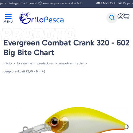
a Portugal Continental 📦 em compras acima dos 65€
🚛 ENVIOS GRÁTIS para P
PRODUTO
Evergreen Combat Crank 320 - 602
Big Bite Chart
início
loja online
predadores
amostras rigidas
deep crankbait (2,75 - 6m +)