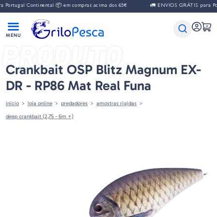
Portugal Continental 📦 em compras acima dos 65€
🚛 ENVIOS GRÁTIS para Port
PRODUTO
Crankbait OSP Blitz Magnum EX-
DR - RP86 Mat Real Funa
início
loja online
predadores
amostras rigidas
deep crankbait (2,75 - 6m +)