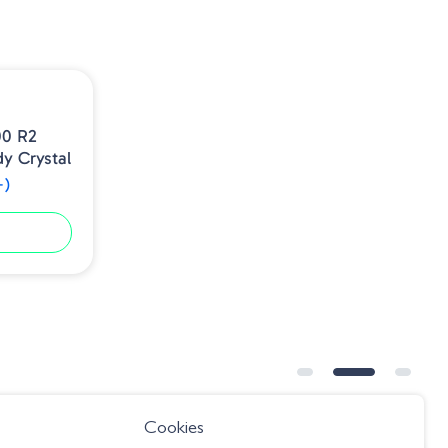
to - 5,5m
corrico - 8m
00 R2
y Crystal
+)
Cookies