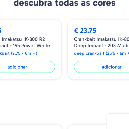
descubra todas as cores
Peso - 21gr
Tipo - Floating
Profundidade de lançamen
Profundidade de pesca ao 
5
€ 23.75
t Imakatsu IK-800 R2
Crankbait Imakatsu IK-8
act - 195 Power White
Deep Impact - 203 Mudd
kbait (2,75 - 6m +)
deep crankbait (2,75 - 6m 
adicionar
adicionar