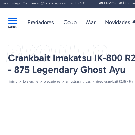
a Portugal Continental 📦 em compras acima dos 65€
🚛 ENVIOS GRÁTIS para Po
Predadores
Coup
Mar
Novidades 
PRODUTO
Crankbait Imakatsu IK-800 R
- 875 Legendary Ghost Ayu
início
loja online
predadores
amostras rigidas
deep crankbait (2,75 - 6m