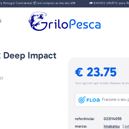
rtugal Continental 📦 em compras acima dos 65€
🚛 ENVIOS GRÁTIS para Portu

2 Deep Impact
€ 23.75
 +)
Taxa legal em vigor incluído. Despesas de env
Fracione o seu 
referência:
023114055
marca:
Imakatsu
[
in