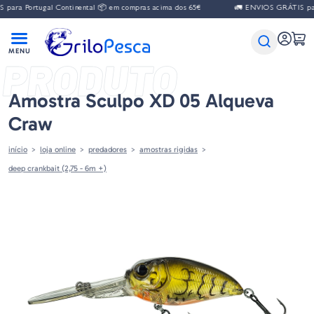
ara Portugal Continental 📦 em compras acima dos 65€
🚛 ENVIOS GRÁTIS para
PRODUTO
Amostra Sculpo XD 05 Alqueva
Craw
início
loja online
predadores
amostras rigidas
deep crankbait (2,75 - 6m +)