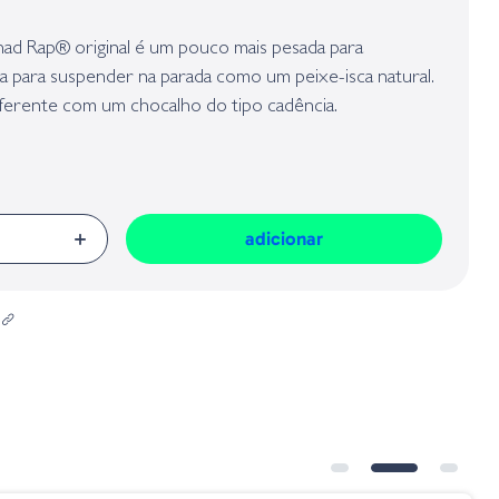
presa responsável da venda na União Europeia, dos produtos da marca,
Geral sobre a Segurança dos Produtos (GPSR):
had Rap® original é um pouco mais pesada para
da para suspender na parada como um peixe-isca natural.
iferente com um chocalho do tipo cadência.
adicionar