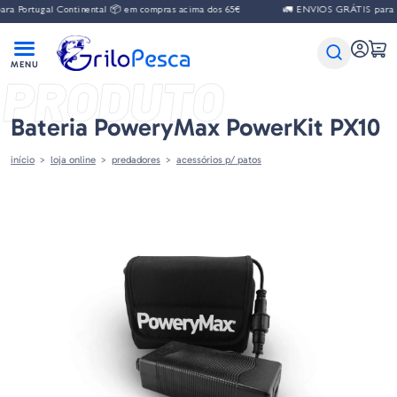
 Portugal Continental 📦 em compras acima dos 65€
🚛 ENVIOS GRÁTIS para Po
PRODUTO
Bateria PoweryMax PowerKit PX10
início
loja online
predadores
acessórios p/ patos