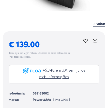
voltar
€ 139.00
Taxa legal em vigor incluído. Despesas de envio calculadas na
finalização da compra.
46.34€ em 3X sem juros
mais informações
referência:
062163002
marca:
PoweryMAx
[
info GPSR
]
Identificação do fabricante e/ou empresa responsável da venda na União