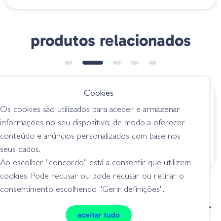
produtos relacionados
➕ OPÇÕES
Cookies
€ 47.50
€ 89.00
Os cookies são utilizados para aceder e armazenar
Hart Grand Rubber
Bateria PoweryMax
informações no seu dispositivo, de modo a oferecer
Stick
PowerKit PX5
conteúdo e anúncios personalizados com base nos
acessórios p/ patos
acessórios p/ patos
seus dados.
Ao escolher "concordo" está a consentir que utilizem
cookies. Pode recusar ou pode recusar ou retirar o
consentimento escolhendo "Gerir definições".
condições de venda
livro de reclamações
aceitar tudo
privacidade
cookies