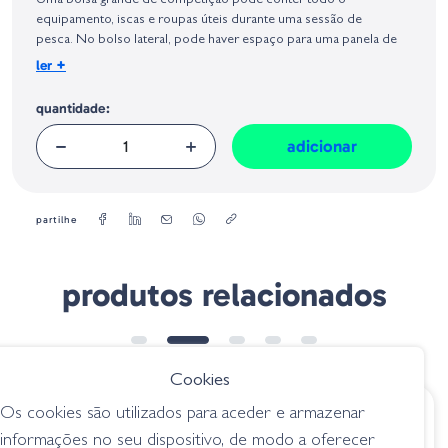
Uma bolsa grande de competição pode conter todo o
Geral sobre a Segurança dos Produtos (GPSR):
equipamento, iscas e roupas úteis durante uma sessão de
pesca. No bolso lateral, pode haver espaço para uma panela de
lagosta ou outro material volumoso, como uma peneira, etc. Feito
+
ler
de tecido de alta qualidade à prova de rasgos, monta dobradiças
personalizadas Tubertini, desempenho extremamente alto e uma
quantidade:
alça acolchoada para transporte mais confortável, além das alças
clássicas
adicionar
partilhe
produtos relacionados
Cookies
Os cookies são utilizados para aceder e armazenar
€ 87.50
€ 94.80
informações no seu dispositivo, de modo a oferecer