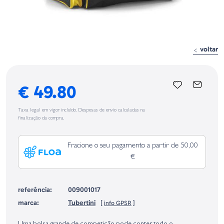
voltar
€ 49.80
Taxa legal em vigor incluído. Despesas de envio calculadas na
finalização da compra.
Fracione o seu pagamento a partir de 50,00
€
referência:
009001017
marca:
Tubertini
[
info GPSR
]
Identificação do fabricante e/ou empresa responsável da venda na União
Europeia, dos produtos da marca, conforme requerido no Regulamento