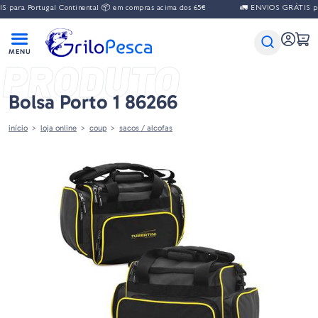
para Portugal Continental 📦 em compras acima dos 65€
🚛 ENVIOS GRÁTIS para
PRODUTO
Bolsa Porto 1 86266
início
loja online
coup
sacos / alcofas