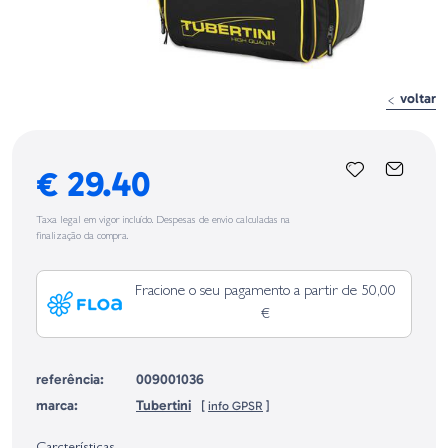
voltar
€ 29.40
Taxa legal em vigor incluído. Despesas de envio calculadas na
finalização da compra.
Fracione o seu pagamento a partir de 50,00
€
referência:
009001036
marca:
Tubertini
[
info GPSR
]
Identificação do fabricante e/ou empresa responsável da venda na União
Europeia, dos produtos da marca, conforme requerido no Regulamento