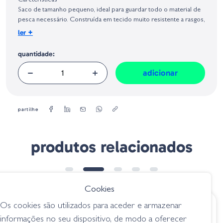
Carcterísticas
Geral sobre a Segurança dos Produtos (GPSR):
Saco de tamanho pequeno, ideal para guardar todo o material de
pesca necessário. Construída em tecido muito resistente a rasgos,
possui zíperes de alta qualidade, alça de ombro acolchoada
+
ler
removível, alças reforçadas e além do compartimento principal
possui dois bolsos laterais e um frontal, personalizados com o
quantidade:
logotipo da Tubertini estampado.
adicionar
Tamanho - 42 x 27 x 27 cm
partilhe
produtos relacionados
Cookies
Os cookies são utilizados para aceder e armazenar
€ 87.50
€ 63.50
informações no seu dispositivo, de modo a oferecer