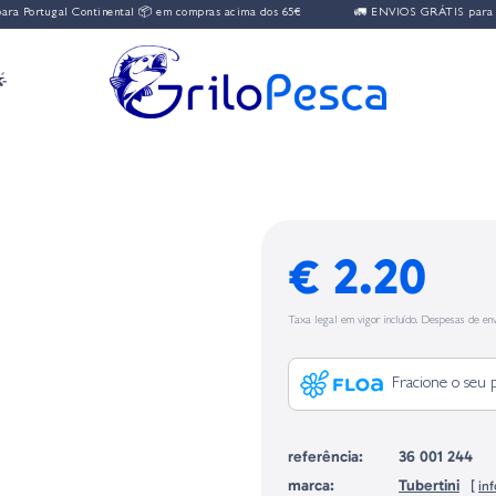
 Portugal Continental 📦 em compras acima dos 65€
🚛 ENVIOS GRÁTIS para Por

€ 2.20
Taxa legal em vigor incluído. Despesas de env
Fracione o seu 
referência:
36 001 244
marca:
Tubertini
[
in