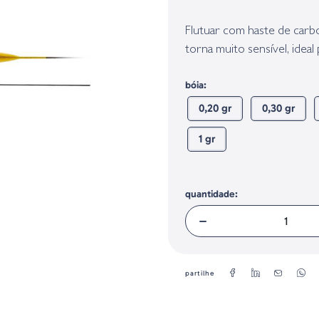
Identificação do fabricante e/ou em
conforme requerido no Regulamento 
Flutuar com haste de carbon
torna muito sensível, ideal
bóia:
0,20 gr
0,30 gr
1 gr
quantidade:
partilhe