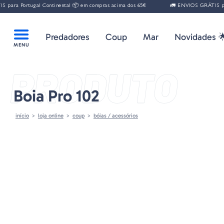
ara Portugal Continental 📦 em compras acima dos 65€
🚛 ENVIOS GRÁTIS para
Predadores
Coup
Mar
Novidades 
PRODUTO
Boia Pro 102
início
loja online
coup
bóias / acessórios