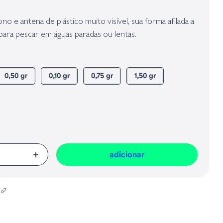
presa responsável da venda na União Europeia, dos produtos da marca,
Geral sobre a Segurança dos Produtos (GPSR):
o e antena de plástico muito visível, sua forma afilada a
 para pescar em águas paradas ou lentas.
0,50 gr
0,10 gr
0,75 gr
1,50 gr
adicionar