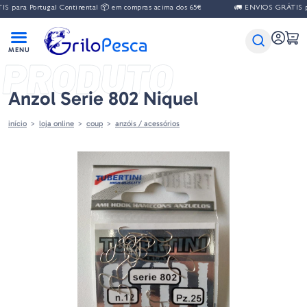
 para Portugal Continental 📦 em compras acima dos 65€
🚛 ENVIOS GRÁTIS par
PRODUTO
Anzol Serie 802 Niquel
início
loja online
coup
anzóis / acessórios