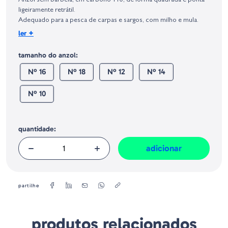
Anzol sem barbela, em carbono 110, de forma quadrada e ponta
Geral sobre a Segurança dos Produtos (GPSR):
ligeiramente retrátil.
Adequado para a pesca de carpas e sargos, com milho e mula.
+
ler
Quantidade:
25
tamanho do anzol:
Nº 16
Nº 18
Nº 12
Nº 14
Nº 10
quantidade:
adicionar
partilhe
produtos relacionados