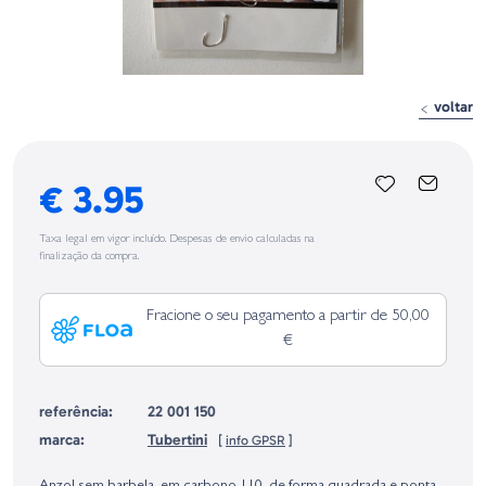
voltar
€ 3.95
Taxa legal em vigor incluído. Despesas de envio calculadas na
finalização da compra.
Fracione o seu pagamento a partir de 50,00
€
referência:
22 001 150
marca:
Tubertini
[
info GPSR
]
Identificação do fabricante e/ou empresa responsável da venda na União
Europeia, dos produtos da marca, conforme requerido no Regulamento