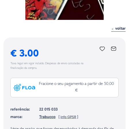
voltar
€ 3.00
Taxa legal em vigor incluído. Despesas de envio calculadas na
finalização da compra.
Fracione o seu pagamento a partir de 50,00
€
referência:
22 015 033
marca:
Trabucco
[
info GPSR
]
Identificação do fabricante e/ou empresa responsável da venda na União
Europeia, dos produtos da marca, conforme requerido no Regulamento