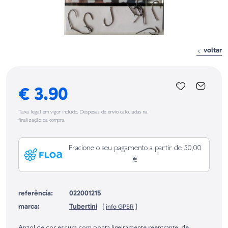
voltar
€ 3.90
Taxa legal em vigor incluído. Despesas de envio calculadas na
finalização da compra.
Fracione o seu pagamento a partir de 50,00
€
referência:
022001215
marca:
Tubertini
[
info GPSR
]
Identificação do fabricante e/ou empresa responsável da venda na União
Europeia, dos produtos da marca, conforme requerido no Regulamento