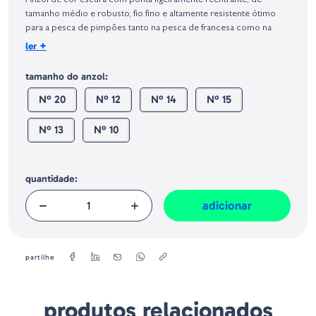
Anzol de cor escura com ponta ligeiramente reentrante, de
Geral sobre a Segurança dos Produtos (GPSR):
tamanho médio e robusto, fio fino e altamente resistente ótimo
para a pesca de pimpões tanto na pesca de francesa como na
inglesa.
+
ler
Quantidade : 25
tamanho do anzol:
Nº 20
Nº 12
Nº 14
Nº 15
Nº 13
Nº 10
quantidade:
adicionar
partilhe
produtos relacionados