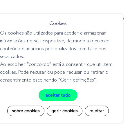
condições de venda
livro de reclamações
Cookies
privacidade
cookies
Os cookies são utilizados para aceder e armazenar
Grilo Pesca - Loja de Pesca e Competição © Todos os direitos reservados |
informações no seu dispositivo, de modo a oferecer
Desenvolvido por
Bomsite
conteúdo e anúncios personalizados com base nos
seus dados.
Ao escolher "concordo" está a consentir que utilizem
cookies. Pode recusar ou pode recusar ou retirar o
consentimento escolhendo "Gerir definições".
aceitar tudo
sobre cookies
gerir cookies
rejeitar