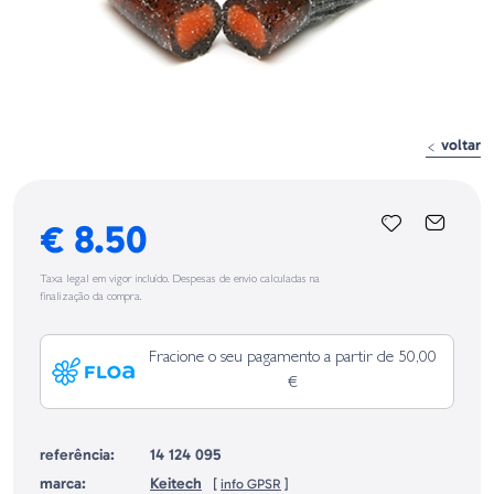
voltar
€ 8.50
Taxa legal em vigor incluído. Despesas de envio calculadas na
finalização da compra.
Fracione o seu pagamento a partir de 50,00
€
referência:
14 124 095
marca:
Keitech
[
info GPSR
]