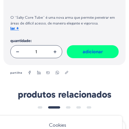
Identificação do fabricante e/ou empresa responsável da venda na União
Europeia, dos produtos da marca, conforme requerido no Regulamento
Geral sobre a Segurança dos Produtos (GPSR):
O “Salty Core Tube” é uma nova arma que permite penetrar em
áreas de dificil acesso, de maneira elegante e vigorosa.
+
ler
Peso:
14 g
quantidade:
Tamanho:
4,25''
adicionar
Quantidade:
6
partilhe
produtos relacionados
Cookies