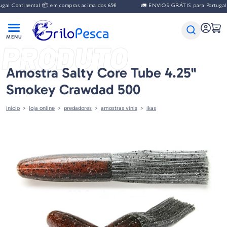
al Continental 📦 em compras acima dos 65€
🚛 ENVIOS GRÁTIS para Portugal C
PRODUTO
Amostra Salty Core Tube 4.25''
Smokey Crawdad 500
início
loja online
predadores
amostras vinis
ikas