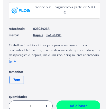
Fracione o seu pagamento a partir de 50,00
€
referência:
023034264
marca:
Rapala
[
info GPSR
]
Identificação do fabricante e/ou empresa responsável da venda na União
Europeia, dos produtos da marca, conforme requerido no Regulamento
O Shallow Shad Rap é ideal para pescar em águas pouco
Geral sobre a Segurança dos Produtos (GPSR):
profundas. Deite-o fora, deixe-o descansar até que as ondulações
desapareçam e, depois, inicie uma recuperação lenta e tentadora.
É igualmente eficaz quando pesca com espasmos, quando lança
+
ler
iscos ou quando pesca com corrico lento.
tamanho:
Construção em madeira de balsa
7cm
Design de pála raso
Rapala® clássico “wounded-minnow” oscilante
Perfil de baitfish natural
Anzol em níquel preto VMC®
quantidade:
Ajustado manualmente e testado em tanque
adicionar