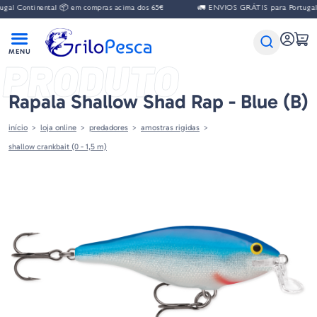
 Continental 📦 em compras acima dos 65€
🚛 ENVIOS GRÁTIS para Portugal Co
PRODUTO
Rapala Shallow Shad Rap - Blue (B)
início
loja online
predadores
amostras rigidas
shallow crankbait (0 - 1,5 m)