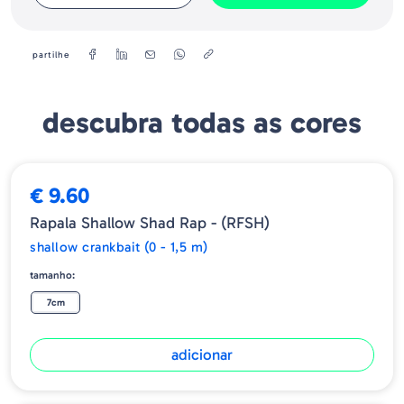
Rapala
Tamanho
Shallow Shad Rap 7
7cm
partilhe
Shallow Shad Rap 5
5cm
descubra todas as cores
€ 9.60
Rapala Shallow Shad Rap - (RFSH)
shallow crankbait (0 - 1,5 m)
tamanho:
7cm
adicionar