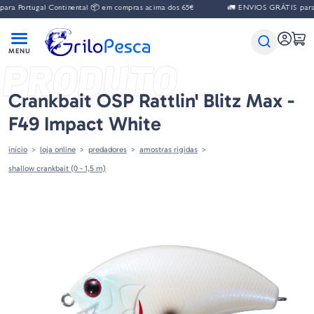
a Portugal Continental 📦 em compras acima dos 65€
🚛 ENVIOS GRÁTIS para P
PRODUTO
Crankbait OSP Rattlin' Blitz Max -
F49 Impact White
início
loja online
predadores
amostras rigidas
shallow crankbait (0 - 1,5 m)