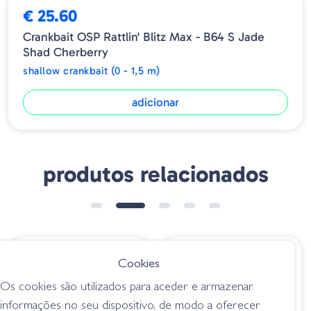
para irritar e enfurecer os grandes bass, atraindo-os para morder.
€ 25.60
Crankbait OSP Rattlin' Blitz Max - B64 S Jade
Shad Cherberry
shallow crankbait (0 - 1,5 m)
adicionar
produtos relacionados
➕ OPÇÕES
€ 24.85
€ 7.00
Cookies
Megabass IxI
Amostra Wiggle
Os cookies são utilizados para aceder e armazenar
Blowly - Secrete
Wart 05 165
informações no seu dispositivo, de modo a oferecer