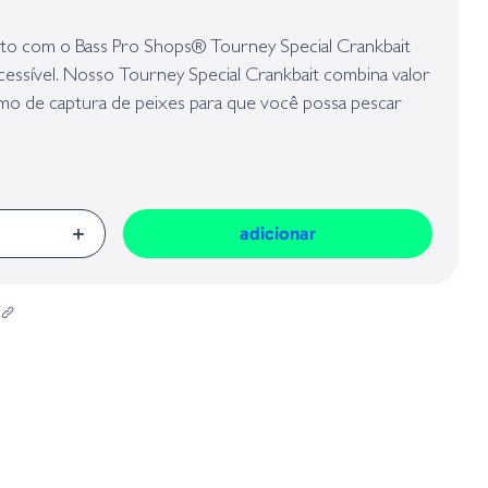
presa responsável da venda na União Europeia, dos produtos da marca,
Geral sobre a Segurança dos Produtos (GPSR):
ito com o Bass Pro Shops® Tourney Special Crankbait
acessível. Nosso Tourney Special Crankbait combina valor
o de captura de peixes para que você possa pescar
nheiro. Com um acabamento finamente detalhado, olhos
oucos peixes recusam, o Tourney Special Crankbait
eto com corpo moldado resistente.
adicionar