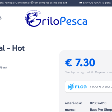
Portugal Continental 📦 em compras acima dos 65€
🚛 ENVIOS GRÁTIS para Port

l - Hot
€ 7.30
,75 m)
Taxa legal em vigor incluído. Despesas de env
Fracione o seu 
referência:
023024010
marca:
Bass Pro Shop