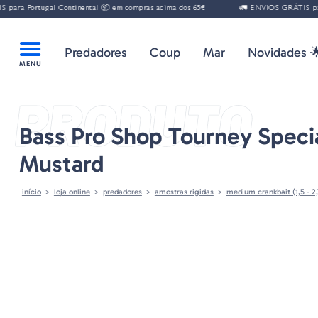
ra Portugal Continental 📦 em compras acima dos 65€
🚛 ENVIOS GRÁTIS para 
Predadores
Coup
Mar
Novidades 
PRODUTO
Bass Pro Shop Tourney Specia
Mustard
início
loja online
predadores
amostras rigidas
medium crankbait (1,5 - 2