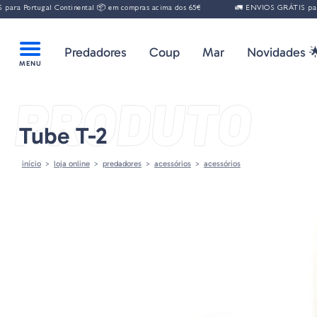
ra Portugal Continental 📦 em compras acima dos 65€
🚛 ENVIOS GRÁTIS para P
Predadores
Coup
Mar
Novidades 
PRODUTO
Tube T-2
início
loja online
predadores
acessórios
acessórios