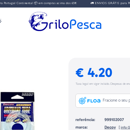
ortugal Continental 📦 em compras acima dos 65€
🚛 ENVIOS GRÁTIS para Portu

€ 4.20
Taxa legal em vigor incluído. Despesas de env
Fracione o seu 
referência:
999102007
marca:
Decoy
[
info 