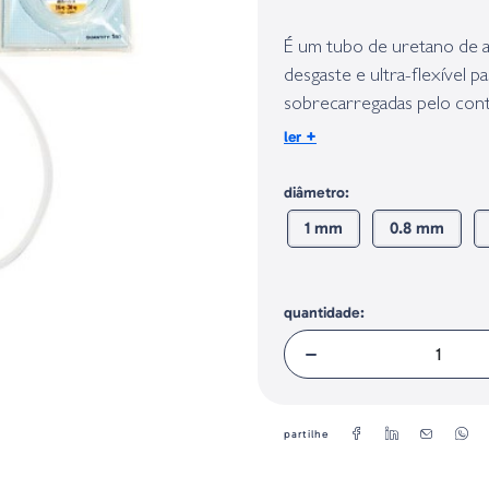
Identificação do fabricante e/ou em
conforme requerido no Regulamento 
É um tubo de uretano de al
desgaste e ultra-flexível p
sobrecarregadas pelo cont
líder de peixes com dente
+
ler
colocando um tubo para p
diâmetro:
1 mm
0.8 mm
quantidade:
partilhe