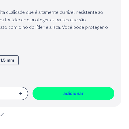
presa responsável da venda na União Europeia, dos produtos da marca,
Geral sobre a Segurança dos Produtos (GPSR):
ta qualidade que é altamente durável, resistente ao
ara fortalecer e proteger as partes que são
ato com o nó do líder e a isca. Você pode proteger o
s afiados, como rabos de cabelo, demorando muito e
rendê-lo.
1.5 mm
adicionar