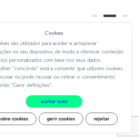
Cookies
kies são utilizados para aceder e armazenar
€ 5.20
ações no seu dispositivo, de modo a oferecer conteúdo
ing Rell
BBS Silicone Skirt 15004 NEON
cios personalizados com base nos seus dados.
BLUE
lher "concordo" está a consentir que utilizem cookies.
acessórios
ecusar ou pode recusar ou retirar o consentimento
ndo "Gerir definições".
aceitar tudo
cookies
sobre cookies
gerir cookies
rejeitar
msite