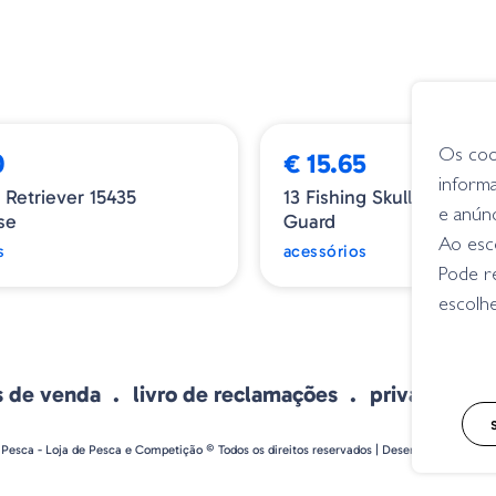
Os coo
0
€ 15.65
inform
 Retriever 15435
13 Fishing Skull Cap Cast
e anún
se
Guard
Ao esco
s
acessórios
Pode r
escolhe
s de venda
livro de reclamações
privacidade
 Pesca - Loja de Pesca e Competição © Todos os direitos reservados | Desenvolvido por
Bo