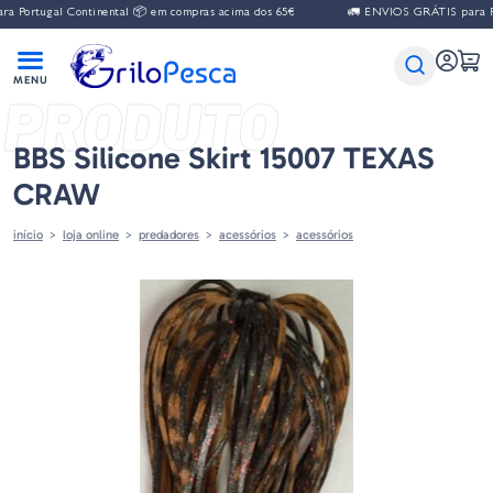
ugal Continental 📦 em compras acima dos 65€
🚛 ENVIOS GRÁTIS para Portuga
PRODUTO
BBS Silicone Skirt 15007 TEXAS
CRAW
início
loja online
predadores
acessórios
acessórios