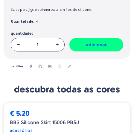
Identificação do fabricante e/ou empresa responsável da venda na União
Europeia, dos produtos da marca, conforme requerido no Regulamento
Saias para jigs e spinnerbaits em fios de silicone.
Geral sobre a Segurança dos Produtos (GPSR):
Quantidade:
4
quantidade:
adicionar
partilhe
descubra todas as cores
€ 5.20
BBS Silicone Skirt 15006 PB&J
acessórios