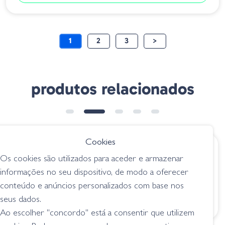
1
2
3
>
produtos relacionados
Cookies
€ 4.75
€ 1.50
Os cookies são utilizados para aceder e armazenar
Geecrack NeKo
B/2 Faldillas 150mm
informações no seu dispositivo, de modo a oferecer
Hack
CorYW
conteúdo e anúncios personalizados com base nos
acessórios
acessórios
seus dados.
Ao escolher "concordo" está a consentir que utilizem