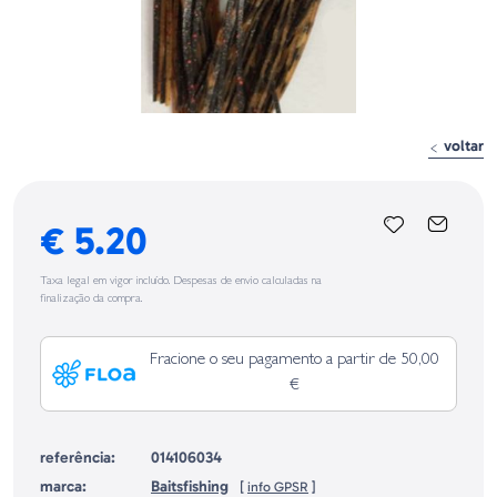
voltar
€ 5.20
Taxa legal em vigor incluído. Despesas de envio calculadas na
finalização da compra.
Fracione o seu pagamento a partir de 50,00
€
referência:
014106034
marca:
Baitsfishing
[
info GPSR
]