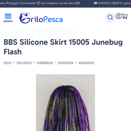
ugal Continental 📦 em compras acima dos 65€
🚛 ENVIOS GRÁTIS para Portugal
PRODUTO
BBS Silicone Skirt 15005 Junebug
Flash
início
loja online
predadores
acessórios
acessórios