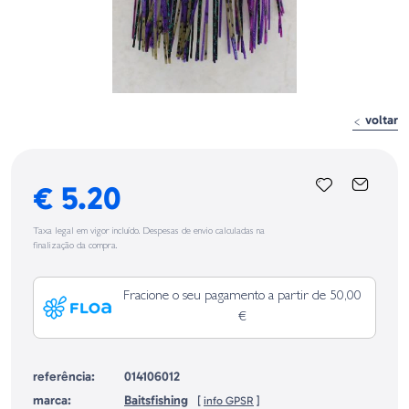
voltar
€ 5.20
Taxa legal em vigor incluído. Despesas de envio calculadas na
finalização da compra.
Fracione o seu pagamento a partir de 50,00
€
referência:
014106012
marca:
Baitsfishing
[
info GPSR
]