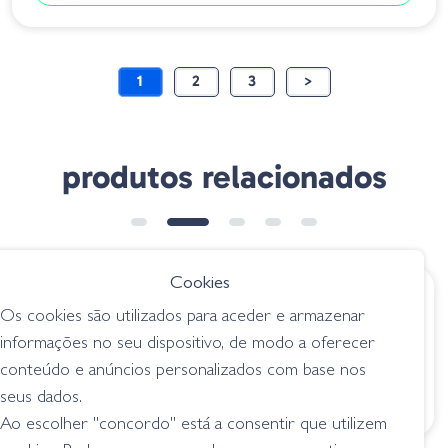
1
2
3
>
produtos relacionados
Cookies
€ 4.75
€ 6.99
Os cookies são utilizados para aceder e armazenar
Geecrack NeKo
AGR Baits Wacky
informações no seu dispositivo, de modo a oferecer
Hack
Neko Tool Kit
conteúdo e anúncios personalizados com base nos
acessórios
acessórios
seus dados.
Ao escolher "concordo" está a consentir que utilizem