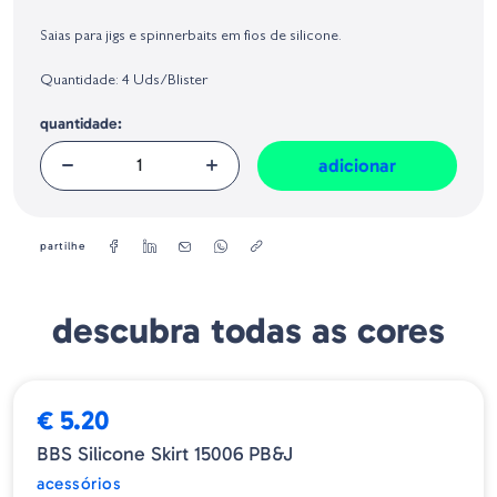
Identificação do fabricante e/ou empresa responsável da venda na União
Europeia, dos produtos da marca, conforme requerido no Regulamento
Saias para jigs e spinnerbaits em fios de silicone.
Geral sobre a Segurança dos Produtos (GPSR):
Quantidade: 4 Uds/Blister
quantidade:
adicionar
partilhe
descubra todas as cores
€ 5.20
BBS Silicone Skirt 15006 PB&J
acessórios