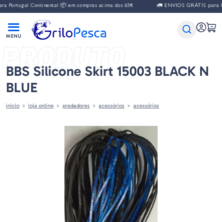
ugal Continental 📦 em compras acima dos 65€
🚛 ENVIOS GRÁTIS para Portuga
PRODUTO
BBS Silicone Skirt 15003 BLACK N
BLUE
início
loja online
predadores
acessórios
acessórios