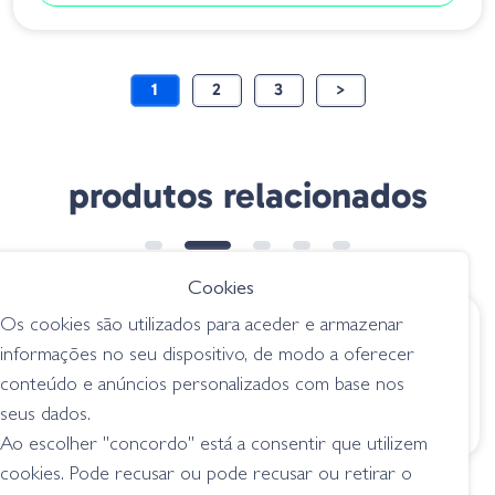
1
2
3
>
produtos relacionados
NOVIDADE
Cookies
Os cookies são utilizados para aceder e armazenar
€ 7.95
€ 8.20
desde
informações no seu dispositivo, de modo a oferecer
AGR Baits Essência
Barros Jaw Grip
conteúdo e anúncios personalizados com base nos
BGY
acessórios
seus dados.
acessórios
Ao escolher "concordo" está a consentir que utilizem
cookies. Pode recusar ou pode recusar ou retirar o