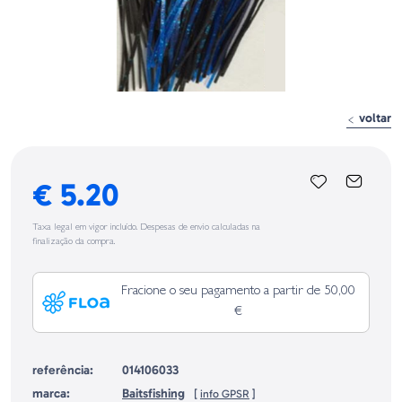
voltar
€ 5.20
Taxa legal em vigor incluído. Despesas de envio calculadas na
finalização da compra.
Fracione o seu pagamento a partir de 50,00
€
referência:
014106033
marca:
Baitsfishing
[
info GPSR
]