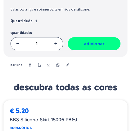
Identificação do fabricante e/ou empresa responsável da venda na União
Europeia, dos produtos da marca, conforme requerido no Regulamento
Saias para jigs e spinnerbaits em fios de silicone.
Geral sobre a Segurança dos Produtos (GPSR):
Quantidade:
4
quantidade:
adicionar
partilhe
descubra todas as cores
€ 5.20
BBS Silicone Skirt 15006 PB&J
acessórios