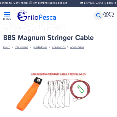
gal Continental 📦 em compras acima dos 65€
🚛 ENVIOS GRÁTIS para Portugal 
PRODUTO
BBS Magnum Stringer Cable
início
loja online
predadores
acessórios
acessórios