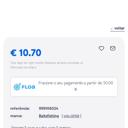
voltar
€ 10.70
Taxa legal em vigor incluído. Despesas de envio calculadas na
finalização da compra.
Fracione o seu pagamento a partir de 50,00
€
referência:
999106024
marca:
Baitsfishing
[
info GPSR
]
Identificação do fabricante e/ou empresa responsável da venda na União
Europeia, dos produtos da marca, conforme requerido no Regulamento