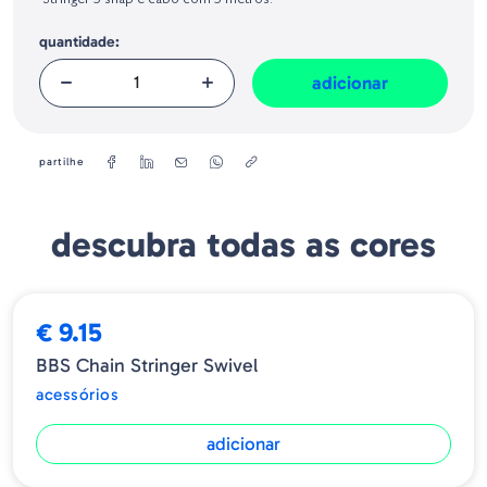
Stringer 5 snap e cabo com 5 metros.
Geral sobre a Segurança dos Produtos (GPSR):
quantidade:
adicionar
partilhe
descubra todas as cores
€ 9.15
BBS Chain Stringer Swivel
acessórios
adicionar