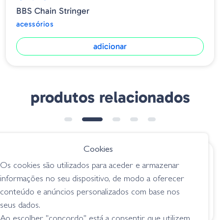
BBS Chain Stringer
acessórios
adicionar
produtos relacionados
Cookies
€ 26.60
€ 1.50
Os cookies são utilizados para aceder e armazenar
BBS Cull System
F/2 Faldillas 150mm
informações no seu dispositivo, de modo a oferecer
Maeket 15443 6
CorGB
conteúdo e anúncios personalizados com base nos
Market Multicolor
acessórios
seus dados.
acessórios
Ao escolher "concordo" está a consentir que utilizem