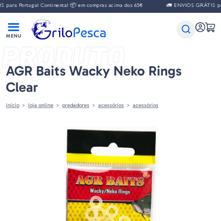
para Portugal Continental 📦 em compras acima dos 65€
🚛 ENVIOS GRÁTIS para
PRODUTO
AGR Baits Wacky Neko Rings
Clear
início
loja online
predadores
acessórios
acessórios