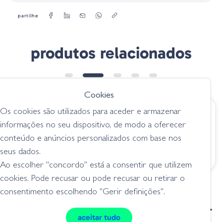
Disponíveis em preto ou transparente.
partilhe
20 unidades por blister
produtos relacionados
Cookies
Os cookies são utilizados para aceder e armazenar
€ 5.90
€ 1.50
informações no seu dispositivo, de modo a oferecer
Grip De Teflon
F/2 Faldillas 150mm
conteúdo e anúncios personalizados com base nos
GO
acessórios
seus dados.
acessórios
Ao escolher "concordo" está a consentir que utilizem
cookies. Pode recusar ou pode recusar ou retirar o
consentimento escolhendo "Gerir definições".
condições de venda
livro de reclamações
aceitar tudo
privacidade
cookies